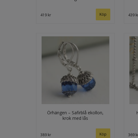
Köp
419 kr
439 k
Örhängen – Safirblå ekollon,
krok med lås
389 kr
369 k