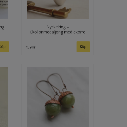
ong
Nyckelring –
Ekollonmedaljong med ekorre
Köp
459 kr