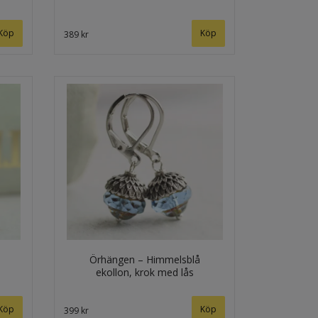
Köp
389 kr
Örhängen – Himmelsblå
ekollon, krok med lås
399 kr