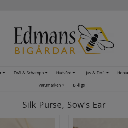
r
Tvål & Schampo
Hudvård
Ljus & Doft
Honu
Varumärken
Bi-lligt!
Silk Purse, Sow's Ear