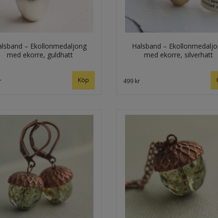
lsband – Ekollonmedaljong
Halsband – Ekollonmedalj
med ekorre, guldhatt
med ekorre, silverhatt
r
499 kr