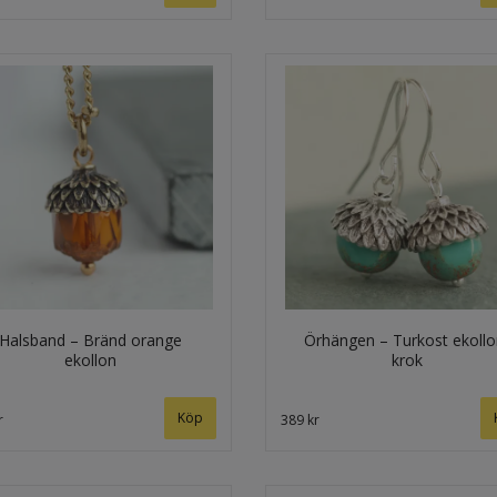
Halsband – Bränd orange
Örhängen – Turkost ekollo
ekollon
krok
r
389 kr