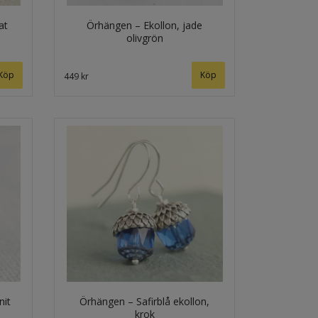
at
Örhängen – Ekollon, jade
olivgrön
Köp
449 kr
nit
Örhängen – Safirblå ekollon,
krok