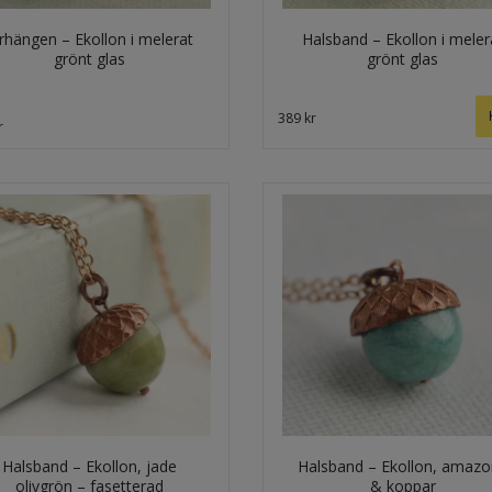
rhängen – Ekollon i melerat
Halsband – Ekollon i meler
grönt glas
grönt glas
389 kr
r
Halsband – Ekollon, jade
Halsband – Ekollon, amazo
olivgrön – fasetterad
& koppar