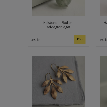
Halsband – Ekollon,
Ha
salviagrön agat
Köp
399 kr
499 k