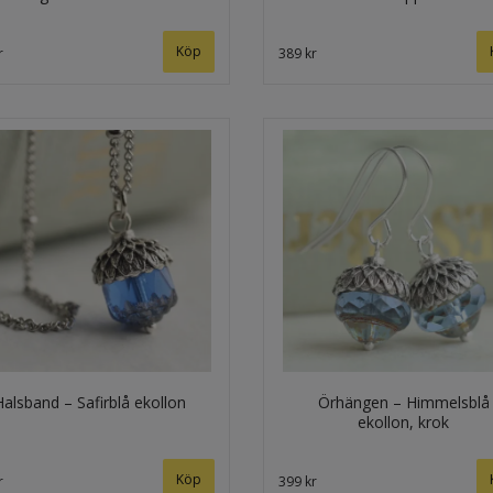
Köp
r
389 kr
Halsband – Safirblå ekollon
Örhängen – Himmelsblå
ekollon, krok
r
399 kr