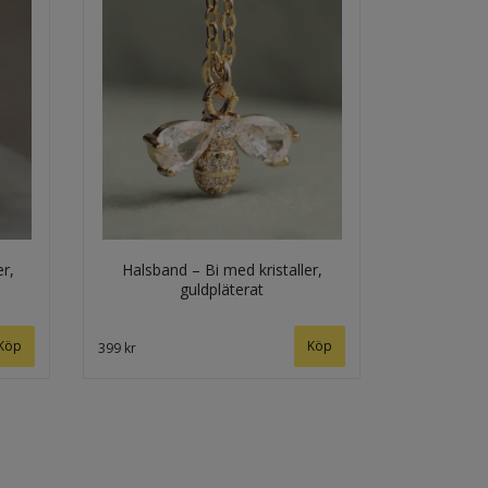
r,
Halsband – Bi med kristaller,
guldpläterat
Köp
399 kr