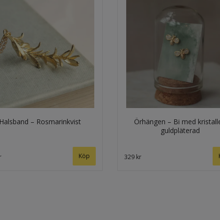
Halsband – Rosmarinkvist
Örhängen – Bi med kristalle
guldpläterad
Köp
r
329 kr