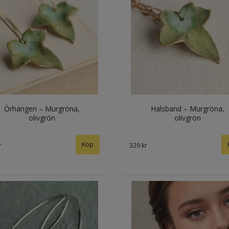
Örhängen – Murgröna,
Halsband – Murgröna,
olivgrön
olivgrön
Köp
r
329 kr