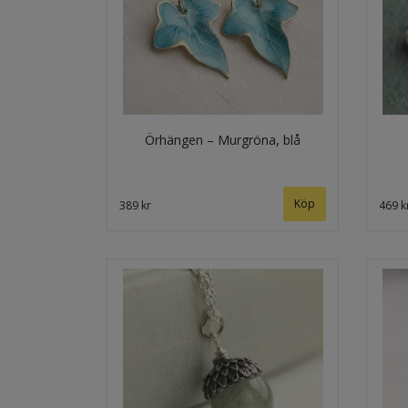
Örhängen – Murgröna, blå
Köp
389 kr
469 k