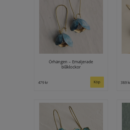
Örhängen – Emaljerade
blåklockor
479 kr
389 k