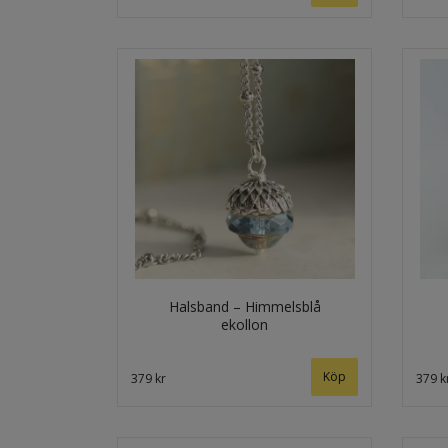
Halsband – Himmelsblå
ekollon
379 kr
379 k