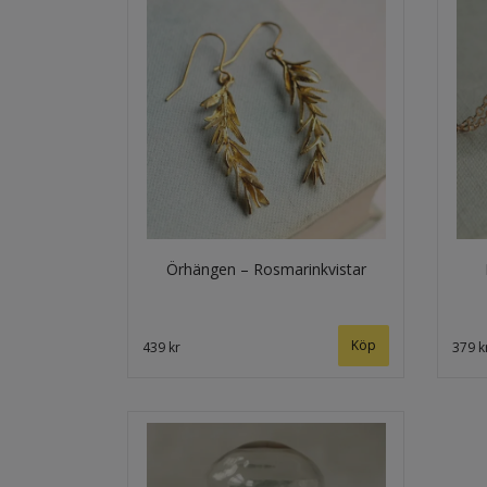
Örhängen – Rosmarinkvistar
439 kr
379 k