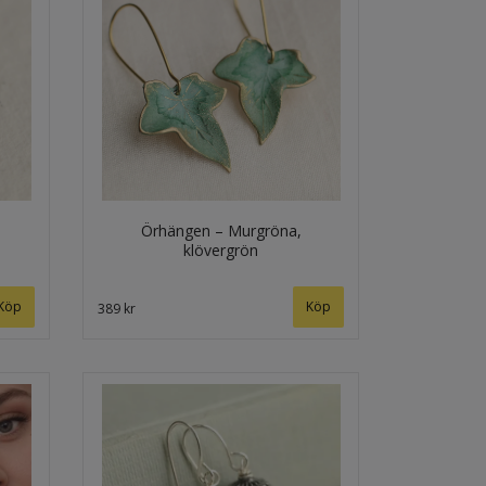
Örhängen – Murgröna,
klövergrön
Köp
389 kr