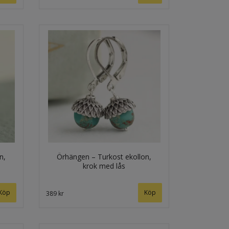
n,
Örhängen – Turkost ekollon,
krok med lås
389 kr