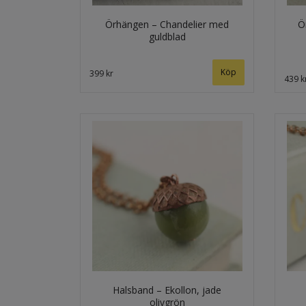
Örhängen – Chandelier med
Ö
guldblad
399 kr
439 k
Halsband – Ekollon, jade
olivgrön