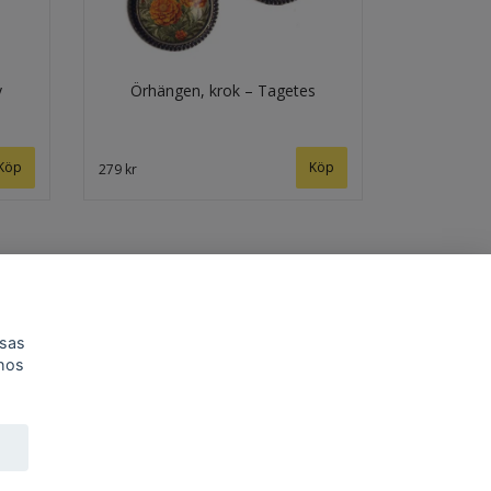
y
Örhängen, krok – Tagetes
279 kr
isas
 hos