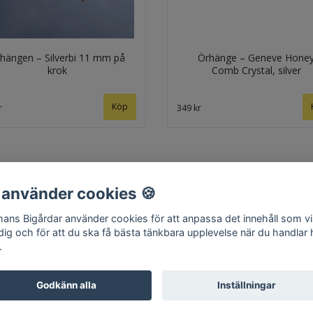
hängen – Silverbi 11 mm på
Örhänge – Geneve Hone
krok
Comb Crystal, silver
r
349 kr
 använder cookies 🍪
ans Bigårdar använder cookies för att anpassa det innehåll som v
Hem
Om oss
Kontakt
Köpvillkor
Surret
 dig och för att du ska få bästa tänkbara upplevelse när du handlar
.
Godkänn alla
Inställningar
© Copyright 2026 Edmans Bigårdar
Powered by Quickbutik