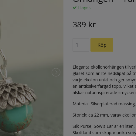
I lager.
389 kr
Eleganta ekollonörhängen tillverk
glaset som är lite nedslipat på 
varje ekollon unikt och ger smy
en antiksilverfärgad topp, vilket
älskar naturinspirerade smycken
Material: Silverpläterad mässing,
Storlek: ca 22 mm, varav ekollo
Silk Purse, Sow's Ear är en lite
Skottland som skapar unika smy