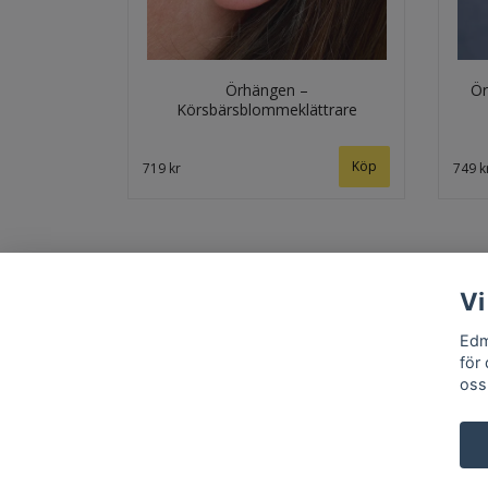
Örhängen –
Ör
Körsbärsblommeklättrare
719 kr
749 k
Vi
Edm
för
oss