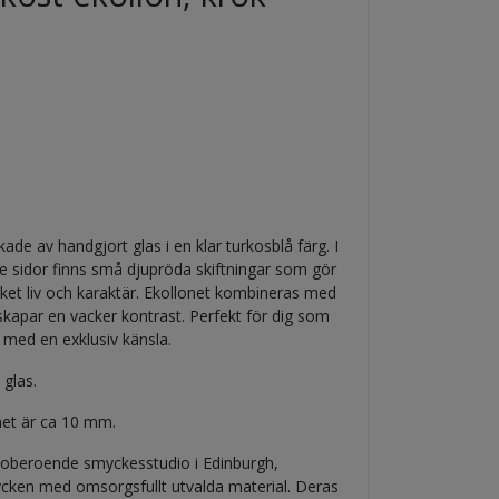
ade av handgjort glas i en klar turkosblå färg. I
tre sidor finns små djupröda skiftningar som gör
cket liv och karaktär. Ekollonet kombineras med
 skapar en vacker kontrast. Perfekt för dig som
 med en exklusiv känsla.
 glas.
net är ca 10 mm.
n, oberoende smyckesstudio i Edinburgh,
cken med omsorgsfullt utvalda material. Deras