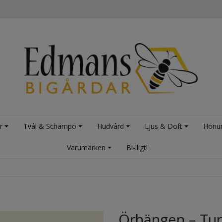
r
Tvål & Schampo
Hudvård
Ljus & Doft
Honu
Varumärken
Bi-lligt!
Örhängen – Tur