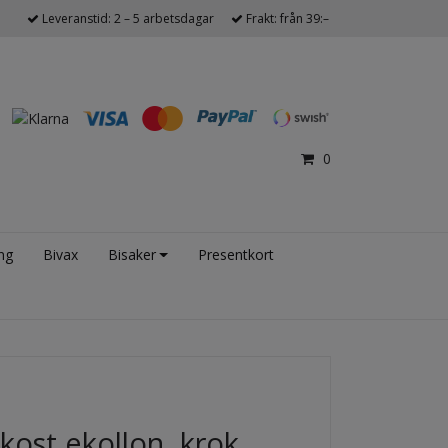
Leveranstid: 2 – 5 arbetsdagar
Frakt: från 39:–
0
ng
Bivax
Bisaker
Presentkort
kost ekollon, krok