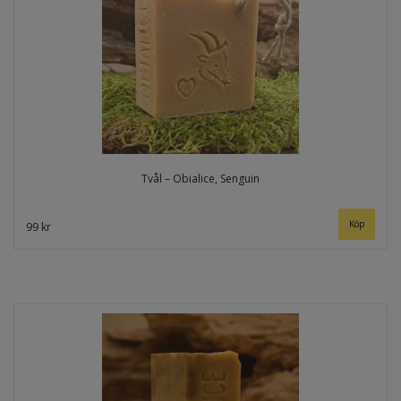
Tvål – Obialice, Senguin
99 kr