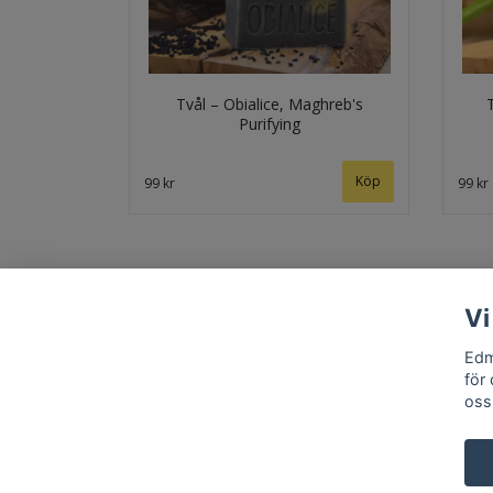
Tvål – Obialice, Maghreb's
Purifying
99 kr
99 kr
Vi
Edm
för
oss