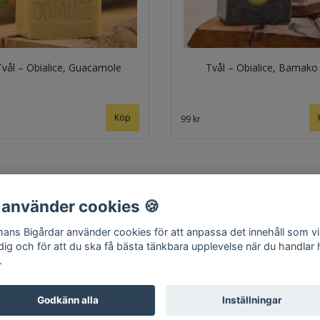
Tvål – Obialice, Guacamole
Tvål – Obialice, Bamako
99 kr
 använder cookies 🍪
ans Bigårdar använder cookies för att anpassa det innehåll som v
Hem
Om oss
Kontakt
Köpvillkor
Surret
 dig och för att du ska få bästa tänkbara upplevelse när du handlar
.
Godkänn alla
Inställningar
© Copyright 2026 Edmans Bigårdar