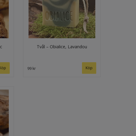
ac
Tvål – Obialice, Lavandou
99 kr