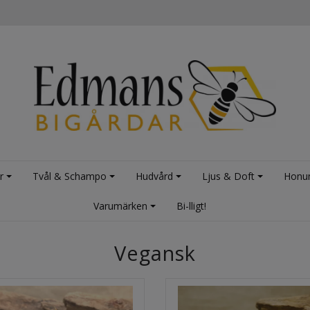
r
Tvål & Schampo
Hudvård
Ljus & Doft
Honu
Varumärken
Bi-lligt!
Vegansk