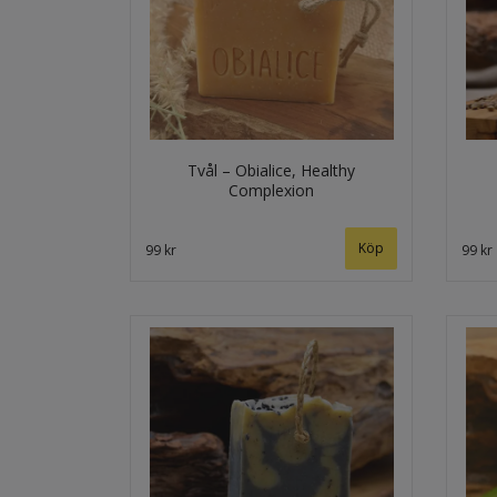
Tvål – Obialice, Healthy
Complexion
99 kr
99 kr