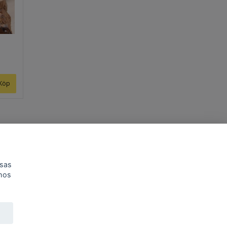
isas
 hos