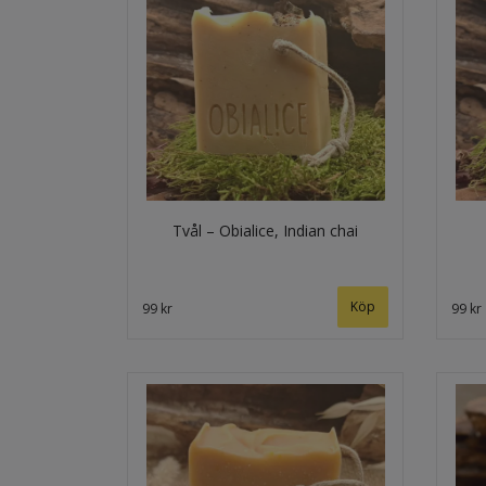
Tvål – Obialice, Indian chai
99 kr
99 kr