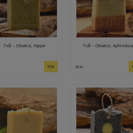
Tvål – Obialice, Hippie
Tvål – Obialice, Aphrodisi
99 kr