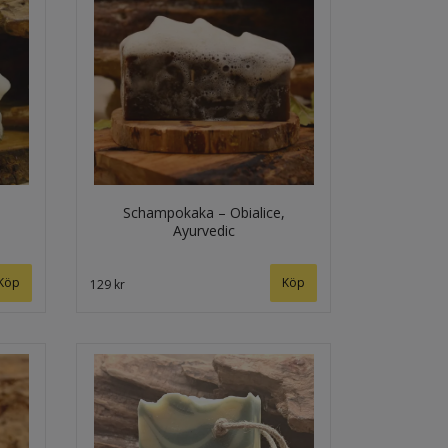
Schampokaka – Obialice,
Ayurvedic
129 kr