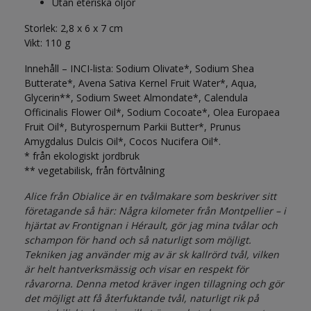
Utan eteriska oljor
Storlek:
2,8 x 6 x 7 cm
Vikt:
110 g
Innehåll – INCI-lista:
Sodium Olivate*, Sodium Shea
Butterate*, Avena Sativa Kernel Fruit Water*, Aqua,
Glycerin**, Sodium Sweet Almondate*, Calendula
Officinalis Flower Oil*, Sodium Cocoate*, Olea Europaea
Fruit Oil*, Butyrospernum Parkii Butter*, Prunus
Amygdalus Dulcis Oil*, Cocos Nucifera Oil*.
* från ekologiskt jordbruk
** vegetabilisk, från förtvålning
Alice från Obialice är en tvålmakare som beskriver sitt
företagande så här: Några kilometer från Montpellier – i
hjärtat av Frontignan i Hérault, gör jag mina tvålar och
schampon för hand och så naturligt som möjligt.
Tekniken jag använder mig av är sk kallrörd tvål,
vilken
är helt hantverksmässig och visar en respekt för
råvarorna. Denna metod kräver ingen tillagning och gör
det möjligt att få återfuktande tvål, naturligt rik på