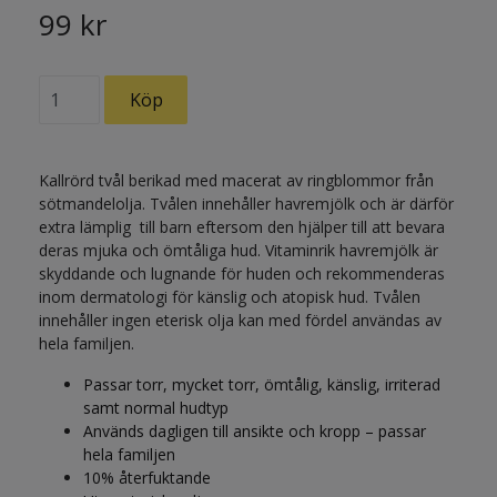
99 kr
Kallrörd tvål berikad med macerat av ringblommor från
sötmandelolja. Tvålen innehåller havremjölk och är därför
extra lämplig till barn eftersom den hjälper till att bevara
deras mjuka och ömtåliga hud. Vitaminrik havremjölk är
skyddande och lugnande för huden och rekommenderas
inom dermatologi för känslig och atopisk hud. Tvålen
innehåller ingen eterisk olja kan med fördel användas av
hela familjen.
Passar torr, mycket torr, ömtålig, känslig, irriterad
samt normal hudtyp
Används dagligen till ansikte och kropp – passar
hela familjen
10% återfuktande