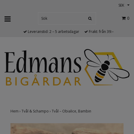
SEK
0
Leveranstid: 2 – 5 arbetsdagar
Frakt: från 39:–
Hem
›
Tvål & Schampo
›
Tvål – Obialice, Bambin