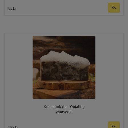
99 kr
Schampokaka – Obialice,
Ayurvedic
129 kr