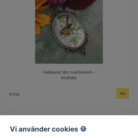
Halsband, stor oval berlock –
Rödhake
319 kr
Vi använder cookies 🍪