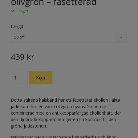
olivgrön – fasetterad
I lager.
Längd
50 cm
439 kr
Detta stilrena halsband har ett fasetterat ekollon i äkta
jade som har en varm olivgrön nyans. Stenen är
kombinerad med en antikkopparfärgad ekollonhatt, där
den djupröda koppartonen ger en fin kontrast till den
gröna jadestenen.
Halsbandet har en matchande kopparkedja och finns i