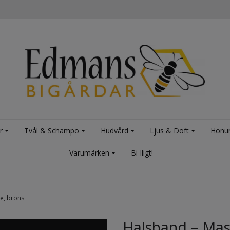
r
Tvål & Schampo
Hudvård
Ljus & Doft
Honu
Varumärken
Bi-lligt!
pe, brons
Halsband – Mas