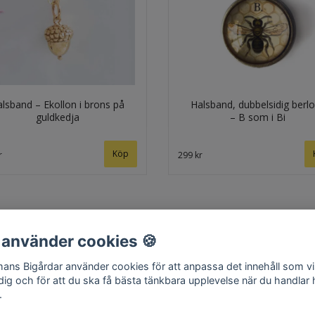
lsband – Ekollon i brons på
Halsband, dubbelsidig berl
guldkedja
– B som i Bi
r
299 kr
 använder cookies 🍪
ans Bigårdar använder cookies för att anpassa det innehåll som v
Hem
Om oss
Kontakt
Köpvillkor
Surret
 dig och för att du ska få bästa tänkbara upplevelse när du handlar
.