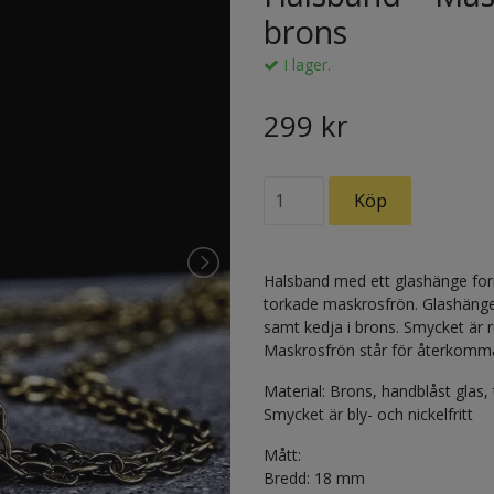
brons
I lager.
299 kr
Halsband med ett glashänge fo
torkade maskrosfrön. Glashänget
samt kedja i brons. Smycket är 
Maskrosfrön står för återkommand
Material: Brons, handblåst glas
Smycket är bly- och nickelfritt
Mått:
Bredd: 18 mm