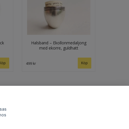
ock
Halsband – Ekollonmedaljong
med ekorre, guldhatt
499 kr
isas
 hos