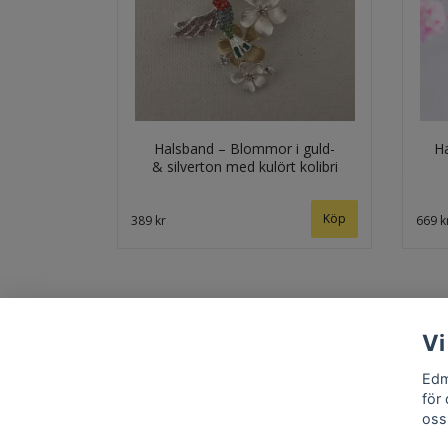
Halsband – Blommor i guld-
Ha
& silverton med kulört kolibri
389 kr
669 k
Vi
Edm
för
oss