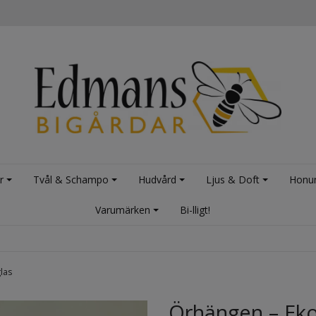
r
Tvål & Schampo
Hudvård
Ljus & Doft
Honu
Varumärken
Bi-lligt!
glas
Örhängen – Ekol