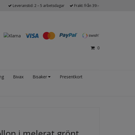
Leveranstid: 2 – 5 arbetsdagar
Frakt: från 39:–
0
ng
Bivax
Bisaker
Presentkort
lon i melerat grönt