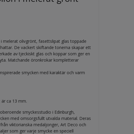
melerat olivgrönt, fasettslipat glas toppade
attar. De vackert skiftande tonerna skapar ett
llverkade av tjeckiskt glas och koppar som ger en
ad yta. Matchande öronkrokar kompletterar
urinspirerade smycken med karaktär och varm
t är ca 13 mm.
n, oberoende smyckesstudio i Edinburgh,
cken med omsorgsfullt utvalda material. Deras
från viktorianska medaljonger, Art Deco och
ljer som ger varje smycke en speciell