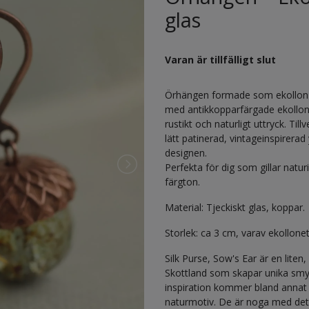
glas
Varan är tillfälligt slut
Örhängen formade som ekollon i 
med antikkopparfärgade ekollonh
rustikt och naturligt uttryck. Ti
lätt patinerad, vintageinspirer
designen.
Perfekta för dig som gillar nat
färgton.
Material: Tjeckiskt glas, koppar.
Storlek: ca 3 cm, varav ekollone
Silk Purse, Sow's Ear är en lite
Skottland som skapar unika smy
inspiration kommer bland annat 
naturmotiv. De är noga med deta