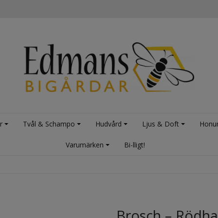
r
Tvål & Schampo
Hudvård
Ljus & Doft
Honu
Varumärken
Bi-lligt!
Brosch – Rödh