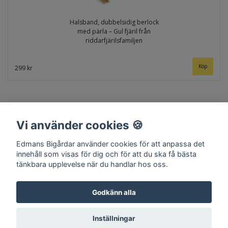
Halsband, dubbelsidig berlock
med pärla – Gul fjäril från
riddarfjärilsfamiljen
299 kr
Vi använder cookies 🍪
Edmans Bigårdar använder cookies för att anpassa det
innehåll som visas för dig och för att du ska få bästa
tänkbara upplevelse när du handlar hos oss.
Hem
Om oss
Kontakt
Köpvillkor
Surret
Godkänn alla
Inställningar
© Copyright 2026 Edmans Bigårdar