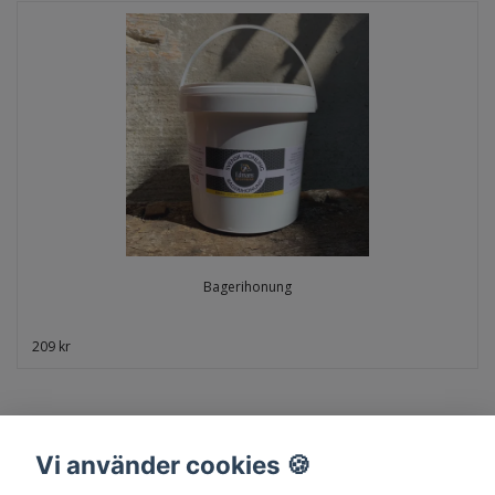
Bagerihonung
209 kr
Vi använder cookies 🍪