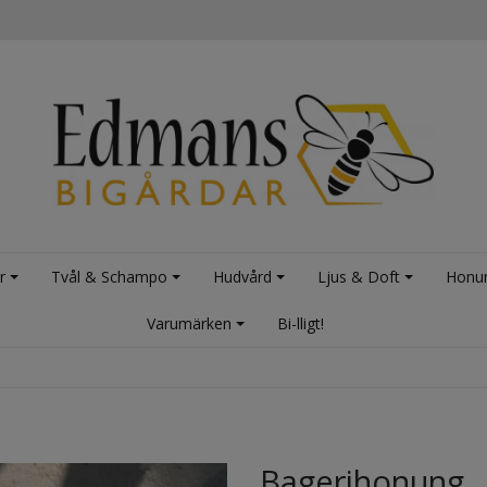
r
Tvål & Schampo
Hudvård
Ljus & Doft
Honu
Varumärken
Bi-lligt!
Bagerihonung