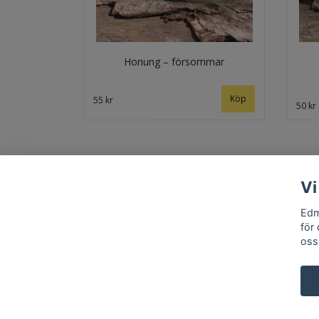
Honung – försommar
Köp
55 kr
50 kr
Vi
Edm
för
oss