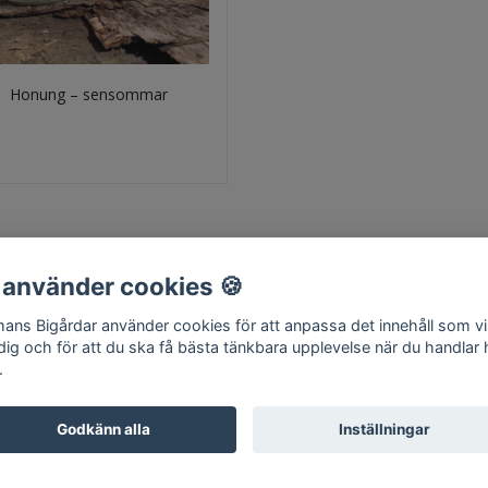
Honung – sensommar
 använder cookies 🍪
ans Bigårdar använder cookies för att anpassa det innehåll som v
Hem
Om oss
Kontakt
Köpvillkor
Surret
 dig och för att du ska få bästa tänkbara upplevelse när du handlar
.
Godkänn alla
Inställningar
© Copyright 2026 Edmans Bigårdar
Powered by Quickbutik