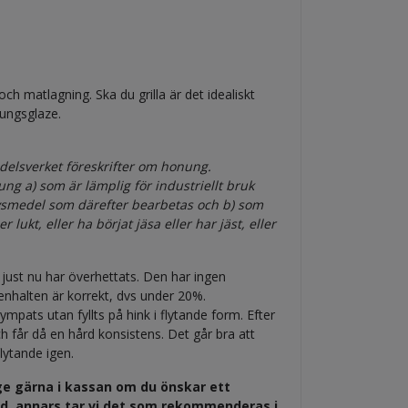
och matlagning. Ska du grilla är det idealiskt
ungsglaze.
delsverket föreskrifter om honung.
g a) som är lämplig för industriellt bruk
ivsmedel som därefter bearbetas och b) som
ukt, eller ha börjat jäsa eller har jäst, eller
u just nu har överhettats. Den har ingen
enhalten är korrekt, dvs under 20%.
mpats utan fyllts på hink i flytande form. Efter
och får då en hård konsistens. Det går bra att
lytande igen.
ge gärna i kassan om du önskar ett
ud, annars tar vi det som rekommenderas i