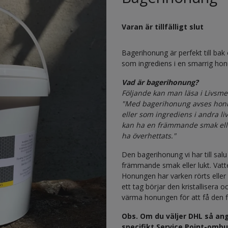
Varan är tillfälligt slut
Bagerihonung är perfekt till bak 
som ingrediens i en smarrig hon
Vad är bagerihonung?
Följande kan man läsa i Livsme
"Med bagerihonung avses honun
eller som ingrediens i andra l
kan ha en främmande smak eller l
ha överhettats."
Den bagerihonung vi har till sal
främmande smak eller lukt. Vatt
Honungen har varken rörts eller y
ett tag börjar den kristallisera 
värma honungen för att få den f
Obs. Om du väljer DHL så an
specifikt Service Point-omb