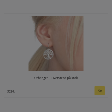
Örhängen – Livets träd på krok
329 kr