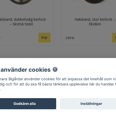
lsband, dubbelsidig berlock
Halsband, stor berlock –
– Skotsk tistel
Ekollon
r
299 kr
 använder cookies 🍪
ans Bigårdar använder cookies för att anpassa det innehåll som v
Hem
Om oss
Kontakt
Köpvillkor
Surret
 dig och för att du ska få bästa tänkbara upplevelse när du handlar
.
Godkänn alla
Inställningar
© Copyright 2026 Edmans Bigårdar
Powered by Quickbutik