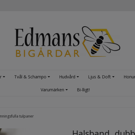
r
Tvål & Schampo
Hudvård
Ljus & Doft
Honu
Varumärken
Bi-lligt!
mningsfulla tulpaner
Halsband, dubbe