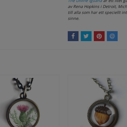
The Divine Iguana
är ett litet 
av Rena Hopkins i Detroit, Mich
till alla som har ett speciellt i
sinne.