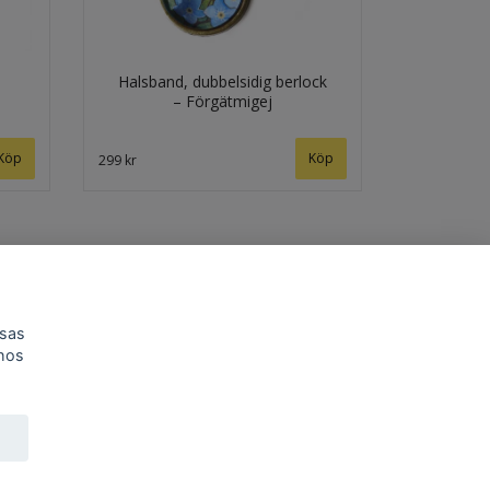
Halsband, dubbelsidig berlock
– Förgätmigej
299 kr
isas
 hos