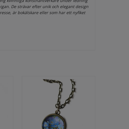
gäng
kvinnliga konst
hantverkare under ledning
igan. De strävar efter unik och elegant design
ntresse, är bokälskare eller som har ett nyfiket