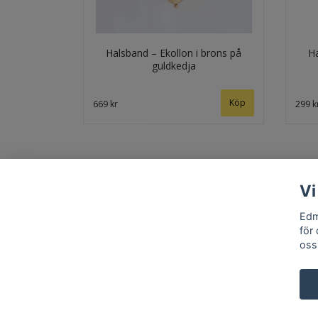
Halsband – Ekollon i brons på
Ha
guldkedja
669 kr
299 k
Vi
Edm
för
oss