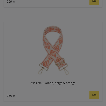
269 kr
Axelrem – Ronda, beige & orange
269 kr