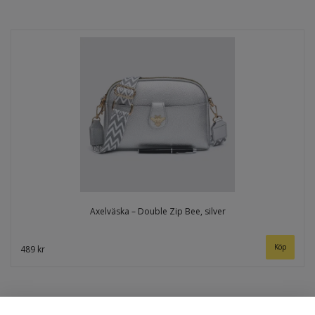
Axelväska – Double Zip Bee, silver
489 kr