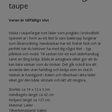
taupe
Varan är tillfälligt slut
Väska i taupefärgat tunt läder som präglats i krokodilstil.
Spännet är i form av ett litet bi vars bakkropp fungerar
som låsanordning. Handväskan har ett fodrat fack och är
perfekt när du behöver ha med dig något litet – typ
plånbok och mobil. Till väskan hör ett kort läderhandtag
samt en lång kedja. Båda är avtagbara vilket gör att du
kan bära väskan som du önskar. Det går också bra att
använda den utan handtag och kedja som en clutch.
Väskan är handgjord i Italien och tillverkad i äkta läder
vilket gör den både slitstark och lätt att rengöra.
Storlek: ca 19 x 12 x 3 cm
Handtagets längd: ca 42 cm
Kedjans längd: ca 127 cm
Material: Läder
Tillverkningsland: Italien