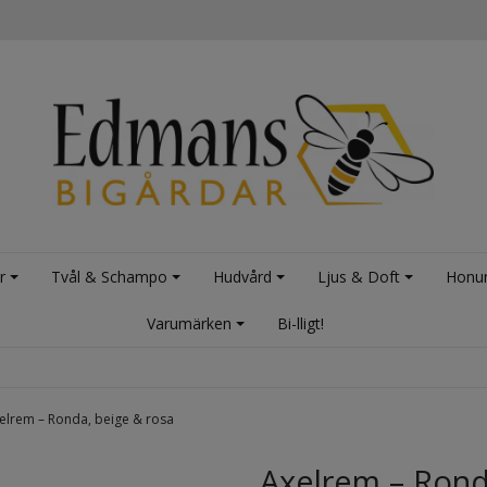
r
Tvål & Schampo
Hudvård
Ljus & Doft
Honu
Varumärken
Bi-lligt!
elrem – Ronda, beige & rosa
Axelrem – Rond