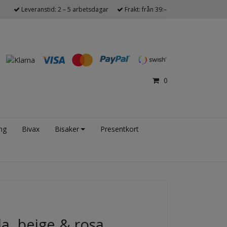
Leveranstid: 2 – 5 arbetsdagar
Frakt: från 39:–
0
ng
Bivax
Bisaker
Presentkort
a, beige & rosa