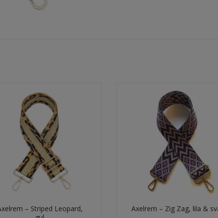
Axelrem – Striped Leopard,
Axelrem – Zig Zag, lila & sv
gul