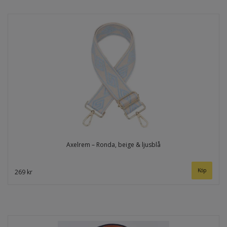
Axelrem – Ronda, beige & ljusblå
269 kr