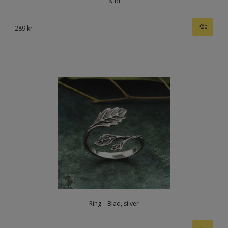
& bi
289 kr
Ring – Blad, silver