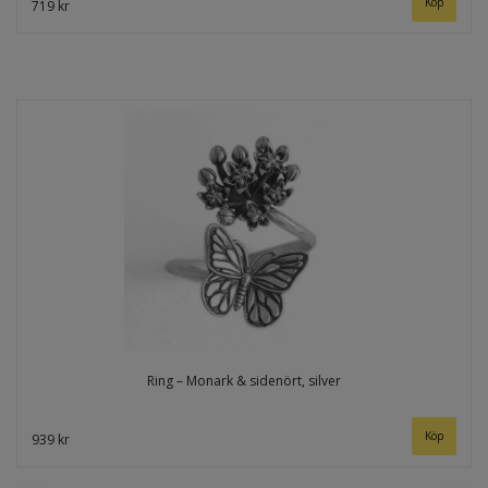
719 kr
Ring – Monark & sidenört, silver
939 kr