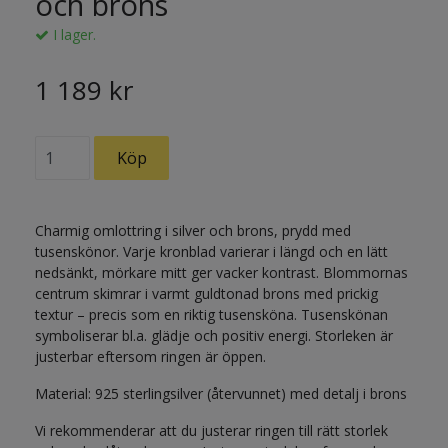
och brons
I lager.
1 189 kr
Charmig omlottring i silver och brons, prydd med
tusenskönor. Varje kronblad varierar i längd och en lätt
nedsänkt, mörkare mitt ger vacker kontrast. Blommornas
centrum skimrar i varmt guldtonad brons med prickig
textur – precis som en riktig tusensköna. Tusenskönan
symboliserar bl.a. glädje och positiv energi. Storleken är
justerbar eftersom ringen är öppen.
Material: 925 sterlingsilver (återvunnet) med detalj i brons
Vi rekommenderar att du justerar ringen till rätt storlek