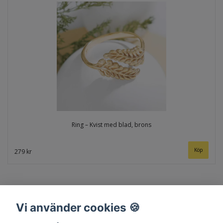
Ring – Kvist med blad, brons
279 kr
Vi använder cookies 🍪