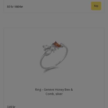
Köp
89 kr
189 kr
Ring – Geneve Honey Bee &
Comb, silver
349 kr