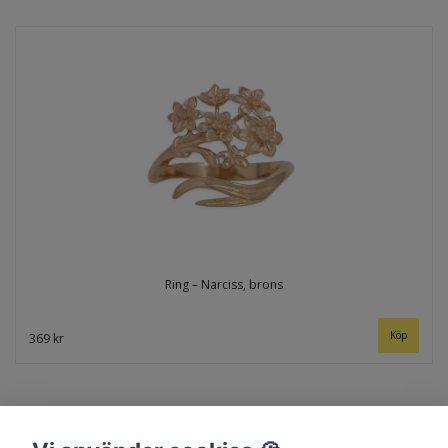
Ring – Narciss, brons
369 kr