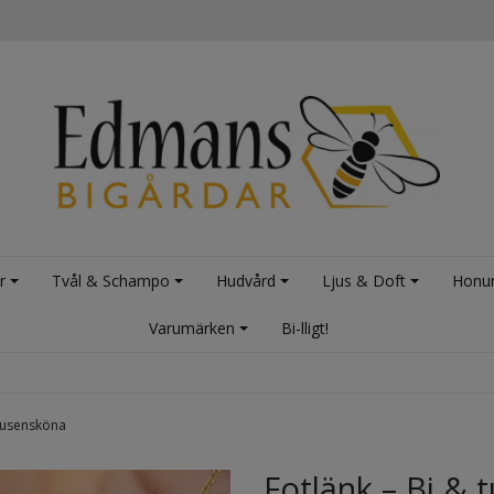
r
Tvål & Schampo
Hudvård
Ljus & Doft
Honu
Varumärken
Bi-lligt!
 tusensköna
Fotlänk – Bi & 