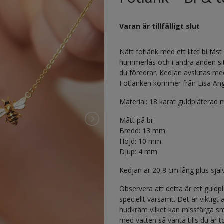
Varan är tillfälligt slut
Nätt fotlänk med ett litet bi fä
hummerlås och i andra änden sitt
du föredrar. Kedjan avslutas me
Fotlänken kommer från Lisa Ang
Material: 18 karat guldpläterad
Mått på bi:
Bredd: 13 mm
Höjd: 10 mm
Djup: 4 mm
Kedjan är 20,8 cm lång plus själ
Observera att detta är ett guld
speciellt varsamt. Det är viktig
hudkräm vilket kan missfärga sm
med vatten så vänta tills du är t