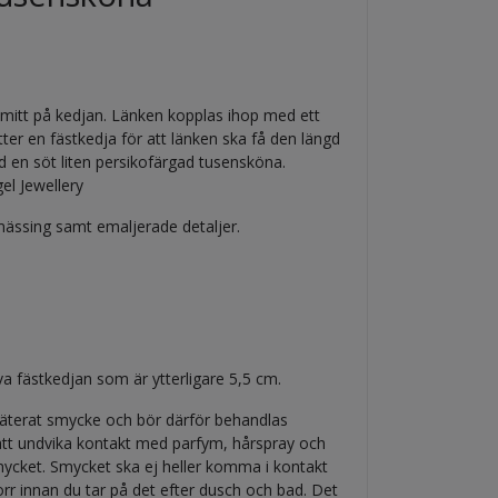
st mitt på kedjan. Länken kopplas ihop med ett
er en fästkedja för att länken ska få den längd
d en söt liten persikofärgad tusensköna.
el Jewellery
 mässing samt emaljerade detaljer.
va fästkedjan som är ytterligare 5,5 cm.
pläterat smycke och bör därför behandlas
t att undvika kontakt med parfym, hårspray och
ycket. Smycket ska ej heller komma i kontakt
orr innan du tar på det efter dusch och bad. Det