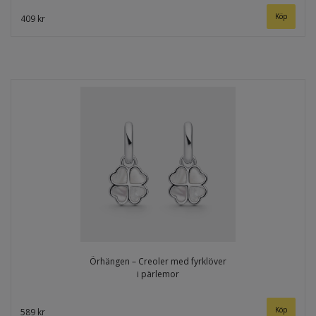
409 kr
Örhängen – Creoler med fyrklöver
i pärlemor
589 kr