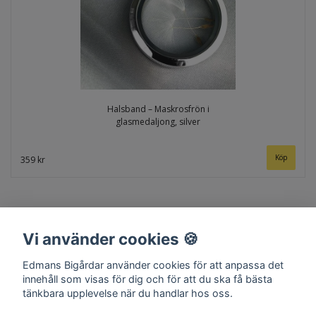
Halsband – Maskrosfrön i
glasmedaljong, silver
359 kr
Vi använder cookies 🍪
Edmans Bigårdar använder cookies för att anpassa det
innehåll som visas för dig och för att du ska få bästa
tänkbara upplevelse när du handlar hos oss.
Hem
Om oss
Kontakt
Köpvillkor
Surret