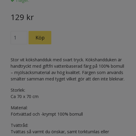
I lager.
129 kr
Stor vit kökshandduk med svart tryck. Kökshandduken är
handtryckt med giftfri vattenbaserad färg på 100% bomull
– mjölsäcksmaterial av hög kvalitet. Färgen som används
smälter samman med tyget vilket gör att den inte bleknar.
Storlek:
Ca 70 x 70 cm
Material:
Förtvättad och -krympt 100% bomull
Tvättråd:
Tvättas så varmt du önskar, samt torktumlas eller