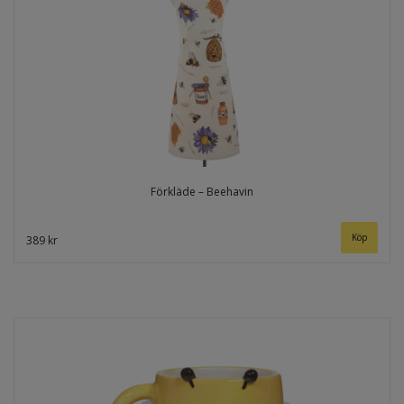
Förkläde – Beehavin
389 kr