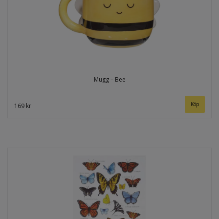
Mugg – Bee
169 kr