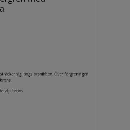
a
träcker sig längs örsnibben. Över förgreningen
 brons.
detalj i brons