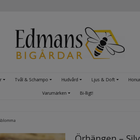
r
Tvål & Schampo
Hudvård
Ljus & Doft
Honu
Varumärken
Bi-lligt!
ärsblomma
Örhängen – Sil