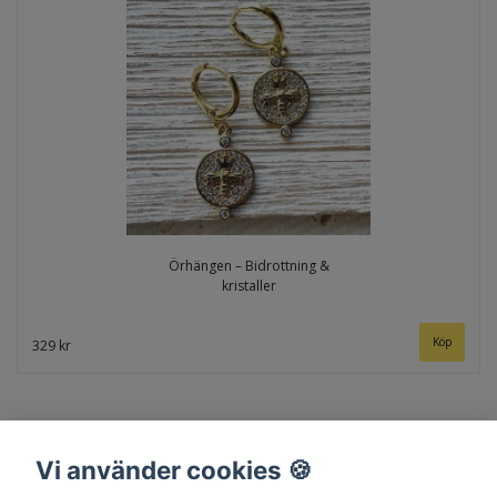
Örhängen – Bidrottning &
kristaller
329 kr
Vi använder cookies 🍪