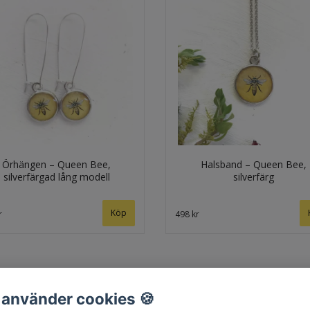
Örhängen – Queen Bee,
Halsband – Queen Bee,
silverfärgad lång modell
silverfärg
r
498 kr
 använder cookies 🍪