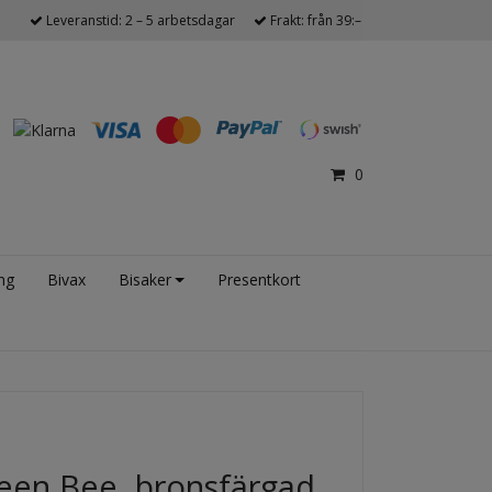
Leveranstid: 2 – 5 arbetsdagar
Frakt: från 39:–
0
ng
Bivax
Bisaker
Presentkort
een Bee, bronsfärgad