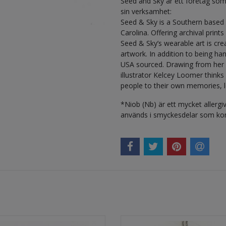
Seed and Sky är ett företag som
sin verksamhet:
Seed & Sky is a Southern based 
Carolina. Offering archival prints
Seed & Sky’s wearable art is crea
artwork. In addition to being ha
USA sourced. Drawing from her l
illustrator Kelcey Loomer thinks 
people to their own memories, l
*Niob (Nb) är ett mycket allerg
används i smyckesdelar som ko