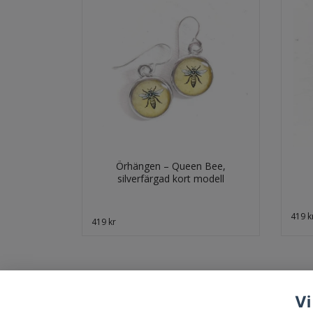
Örhängen – Queen Bee,
silverfärgad kort modell
419 k
419 kr
Vi