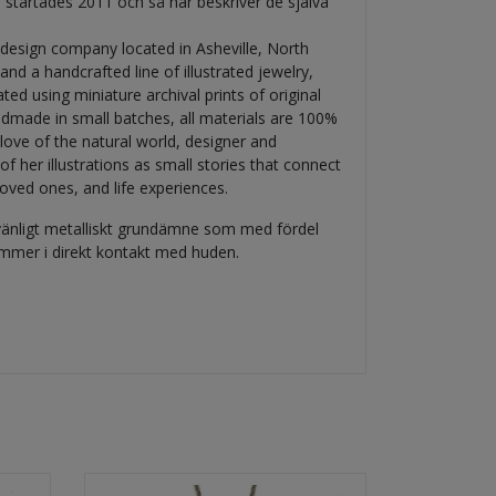
 startades 2011 och så här beskriver de själva
design company located in Asheville, North
 and a handcrafted line of illustrated jewelry,
ted using miniature archival prints of original
ndmade in small batches, all materials are 100%
ove of the natural world, designer and
of her illustrations as small stories that connect
oved ones, and life experiences.
ivänligt metalliskt grundämne som med fördel
mmer i direkt kontakt med huden.