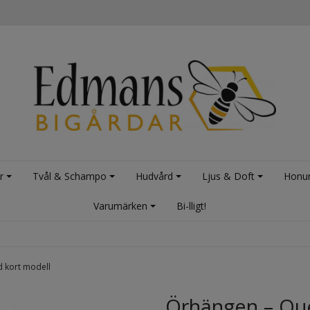
r
Tvål & Schampo
Hudvård
Ljus & Doft
Honu
Varumärken
Bi-lligt!
d kort modell
Örhängen – Qu