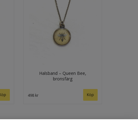
Halsband – Queen Bee,
bronsfärg
498 kr