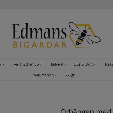
r
Tvål & Schampo
Hudvård
Ljus & Doft
Honu
Varumärken
Bi-lligt!
Örhängen med p