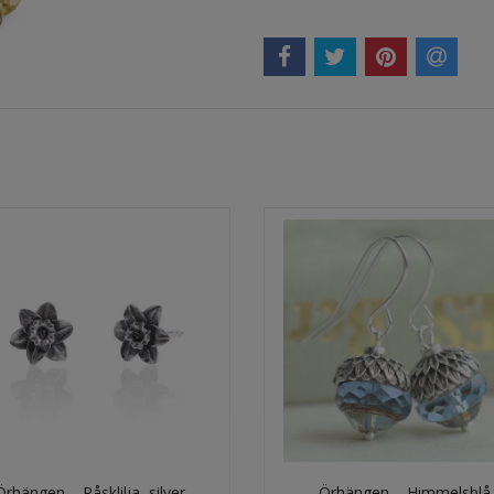
Örhängen – Påsklilja, silver
Örhängen – Himmelsblå