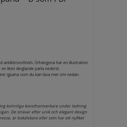
 antikbronsfinish. Örhängena har en illustration
en liten dinglande pärla nederst.
ne Iguana som du kan läsa mer om nedan.
gäng
kvinnliga konst
hantverkare under ledning
igan. De strävar efter unik och elegant design
ntresse, är bokälskare eller som har ett nyfiket