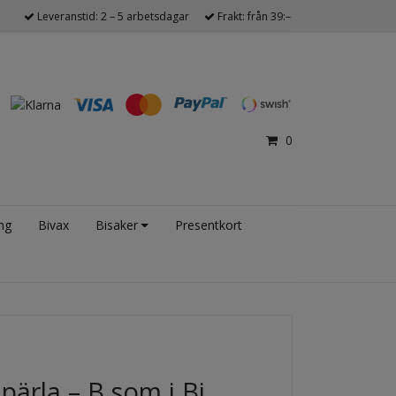
Leveranstid: 2 – 5 arbetsdagar
Frakt: från 39:–
0
ng
Bivax
Bisaker
Presentkort
ärla – B som i Bi