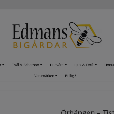
r
Tvål & Schampo
Hudvård
Ljus & Doft
Honu
Varumärken
Bi-lligt!
Örhängen – Tist