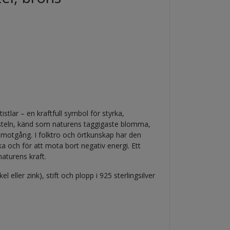
tlar – en kraftfull symbol för styrka,
steln, känd som naturens taggigaste blomma,
r motgång. I folktro och örtkunskap har den
och för att mota bort negativ energi. Ett
aturens kraft.
el eller zink), stift och plopp i 925 sterlingsilver