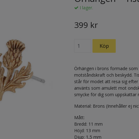
I lager.
399 kr
Örhängen i brons formade som tis
motståndskraft och beskydd. Ti
står för modet att resa sig efte
använts som amulett mot ondska 
smycke för dig som uppskattar n
Material: Brons (Innehåller ej nick
Mått:
Bredd: 11 mm
Höjd: 13 mm
Djup: 1,5 mm