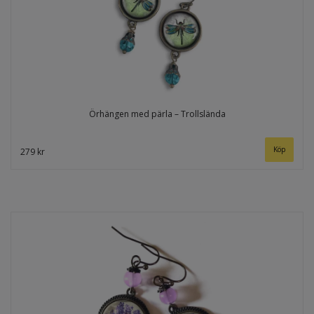
Örhängen med pärla – Trollslända
279 kr