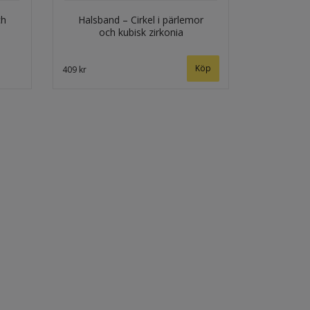
ch
Halsband – Cirkel i pärlemor
och kubisk zirkonia
409 kr