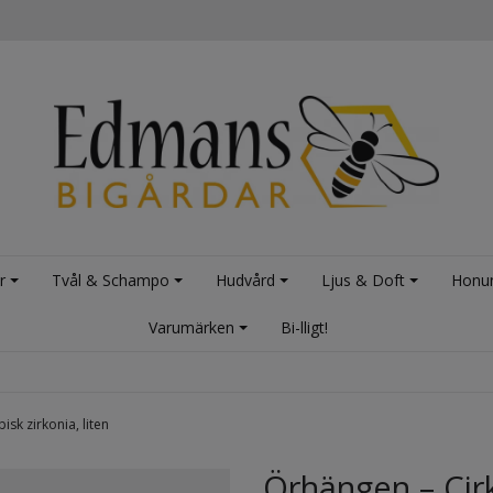
r
Tvål & Schampo
Hudvård
Ljus & Doft
Honu
Varumärken
Bi-lligt!
isk zirkonia, liten
Örhängen – Cirk