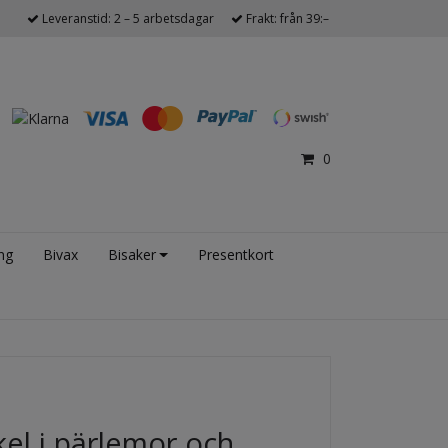
Leveranstid: 2 – 5 arbetsdagar
Frakt: från 39:–
0
ng
Bivax
Bisaker
Presentkort
el i pärlemor och