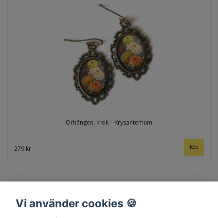
Örhängen, krok – Krysantemum
279 kr
Vi använder cookies 🍪