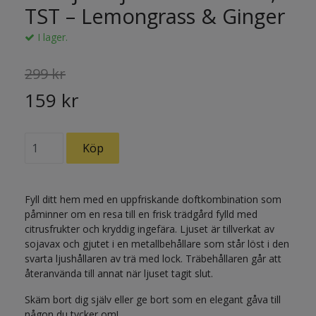
TST – Lemongrass & Ginger
I lager.
299 kr
159 kr
Fyll ditt hem med en uppfriskande doftkombination som
påminner om en resa till en frisk trädgård fylld med
citrusfrukter och kryddig ingefära. Ljuset är tillverkat av
sojavax och gjutet i en metallbehållare som står löst i den
svarta ljushållaren av trä med lock. Träbehållaren går att
återanvända till annat när ljuset tagit slut.
Skäm bort dig själv eller ge bort som en elegant gåva till
någon du tycker om!