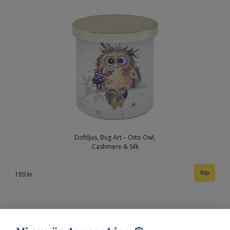
Doftljus, Bug Art – Otto Owl,
Cashmere & Silk
189 kr