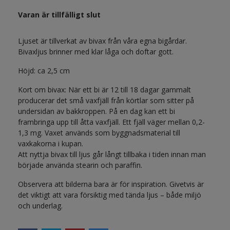
Varan är tillfälligt slut
Ljuset är tillverkat av bivax från våra egna bigårdar.
Bivaxljus brinner med klar låga och doftar gott.
Höjd: ca 2,5 cm
Kort om bivax: När ett bi är 12 till 18 dagar gammalt
producerar det små vaxfjäll från körtlar som sitter på
undersidan av bakkroppen. På en dag kan ett bi
frambringa upp till åtta vaxfjäll. Ett fjäll väger mellan 0,2-
1,3 mg. Vaxet används som byggnadsmaterial till
vaxkakorna i kupan.
Att nyttja bivax till ljus går långt tillbaka i tiden innan man
började använda stearin och paraffin.
Observera att bilderna bara är för inspiration. Givetvis är
det viktigt att vara försiktig med tända ljus – både miljö
och underlag.