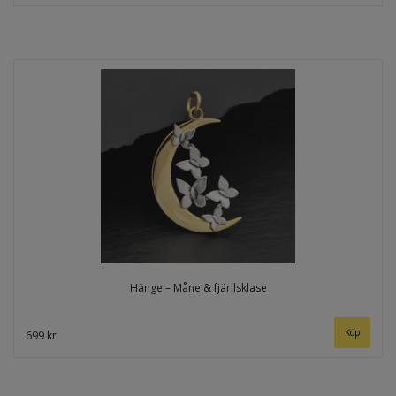
Hänge – Måne & fjärilsklase
699 kr