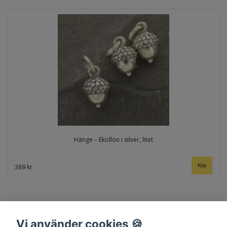
Hänge – Ekollon i silver, litet
389 kr
Vi använder cookies 🍪