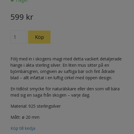
I lager.
599 kr
Följ med in i skogens magi med detta vackert detaljerade
hänge i äkta sterling silver. En liten mus sitter på en
björnbärsgren, omgiven av saftiga bär och fint ådrade
blad – allt infattat i en luftig cirkel med öppen design.
En tidlöst smycke för naturälskare eller den som vill bära
med sig en saga från skogen – varje dag.
Material: 925 sterlingsilver
Mått: ø 20 mm
Köp till kedja