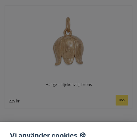
Hänge – Liljekonvalj, brons
229 kr
Vi använder cookies 🍪