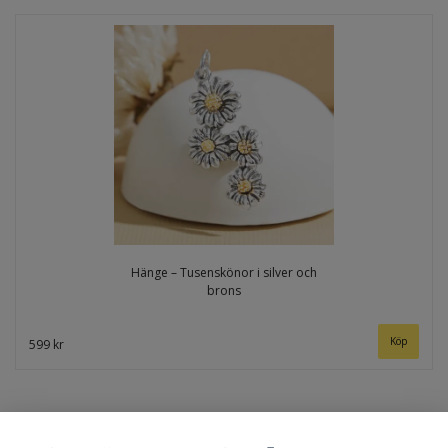
Hänge – Tusenskönor i silver och
brons
599 kr