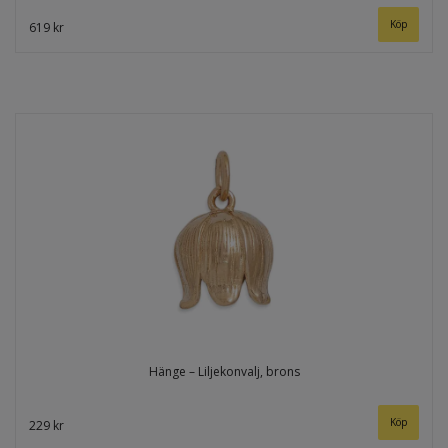
619 kr
Hänge – Liljekonvalj, brons
229 kr