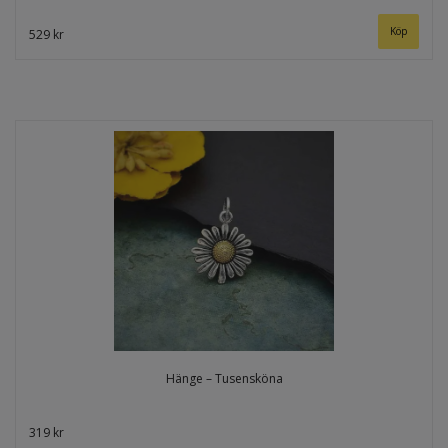
529 kr
Hänge – Tusensköna
319 kr