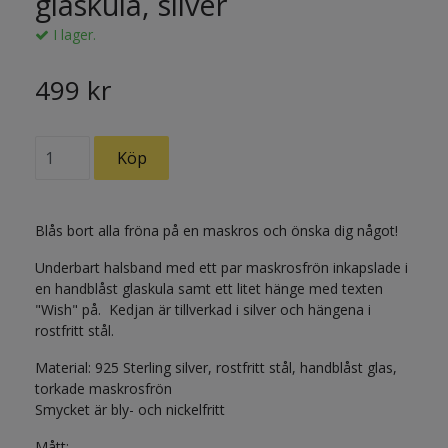
glaskula, silver
I lager.
499 kr
Blås bort alla fröna på en maskros och önska dig något!
Underbart halsband med ett par maskrosfrön inkapslade i
en handblåst glaskula samt ett litet hänge med texten
"Wish" på. Kedjan är tillverkad i silver och hängena i
rostfritt stål.
Material: 925 Sterling silver, rostfritt stål, handblåst glas,
torkade maskrosfrön
Smycket är bly- och nickelfritt
Mått: