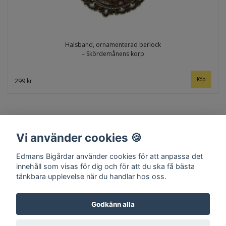
Halsband, ornamenterad berlock
– Skördemånens korp
299 kr
Vi använder cookies 🍪
Edmans Bigårdar använder cookies för att anpassa det
innehåll som visas för dig och för att du ska få bästa
tänkbara upplevelse när du handlar hos oss.
Hem
Om oss
Kontakt
Köpvillkor
Surret
Godkänn alla