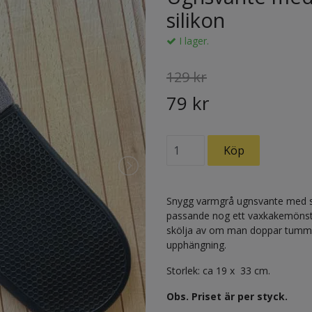
silikon
I lager.
129 kr
79 kr
Snygg varmgrå ugnsvante med sv
passande nog ett vaxkakemönster
skölja av om man doppar tummen 
upphängning.
Storlek: ca 19 x 33 cm.
Obs. Priset är per styck.