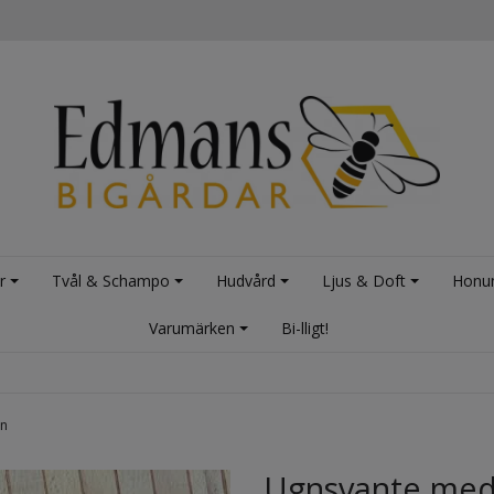
r
Tvål & Schampo
Hudvård
Ljus & Doft
Honu
Varumärken
Bi-lligt!
on
Ugnsvante med