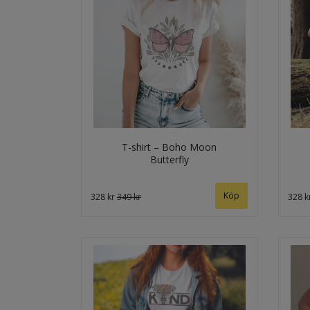
T-shirt – Boho Moon
Butterfly
Köp
328 kr
349 kr
328 k