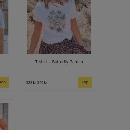
T-shirt – Butterfly Garden
Köp
Köp
328 kr
349 kr