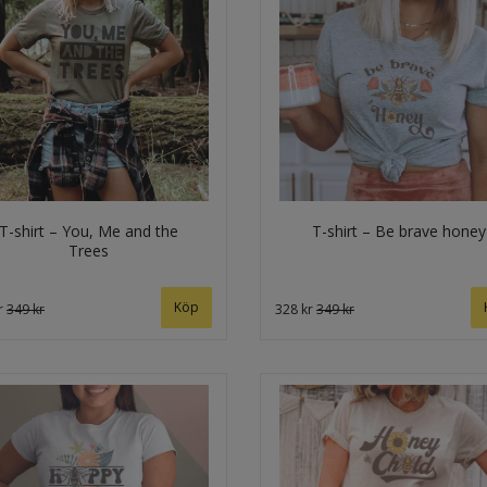
T-shirt – You, Me and the
T-shirt – Be brave honey
Trees
Köp
r
349 kr
328 kr
349 kr