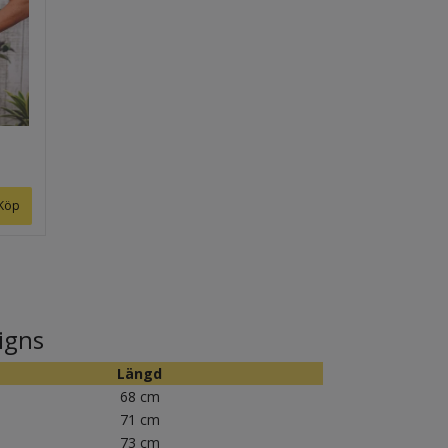
Köp
signs
Längd
68 cm
71 cm
73 cm