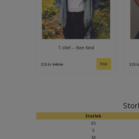
T-shirt – Bee Kind
Köp
328 kr
349 kr
328 k
Stor
Storlek
XS
S
M