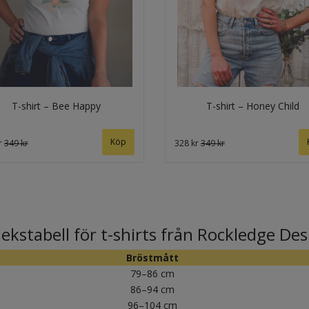
T-shirt – Bee Happy
T-shirt – Honey Child
Köp
r
349 kr
328 kr
349 kr
lekstabell för t-shirts från Rockledge De
Bröstmått
79–86 cm
86–94 cm
96–104 cm