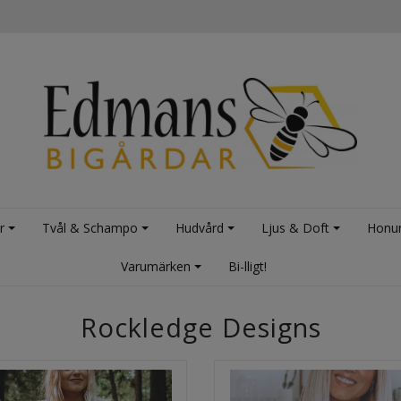
r
Tvål & Schampo
Hudvård
Ljus & Doft
Honu
Varumärken
Bi-lligt!
Rockledge Designs